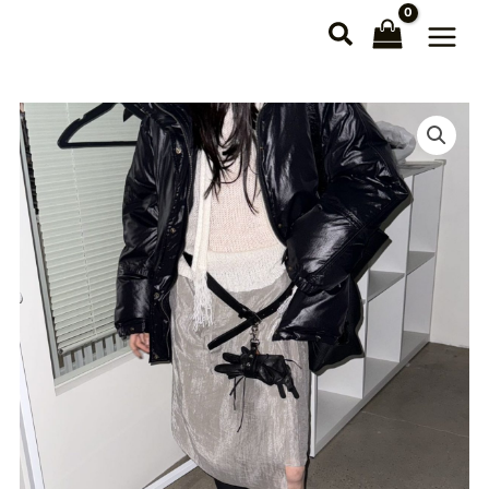
跳
至
主
要
內
容