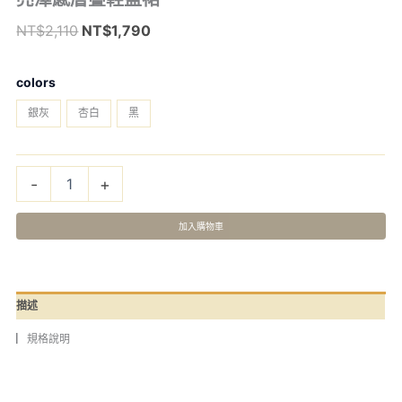
澤
始
前
NT$
2,110
NT$
1,790
感
價
價
層
–
疊
格：
格：
colors
輕
NT$2,110。
NT$1,790。
盈
銀灰
杏白
黑
裙
數
量
-
+
加入購物車
描述
▏規格說明