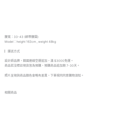
腰寬：33-43 (綁帶腰圍)
Model：height 163cm , weight 48kg
▏運送方式
設計師品牌，韓國連線空運追加，滿 $3000免運。
商品若沒標註現貨皆為預購，預購商品追加期 7-30天。
照片呈現與商品顏色會略有差異，下單視同同意購物須知。
相關商品
原
目
原
目
始
前
始
前
價
價
價
價
格：
格：
格：
格：
NT$1,720。
NT$1,580。
NT$1,780。
NT$1,690。