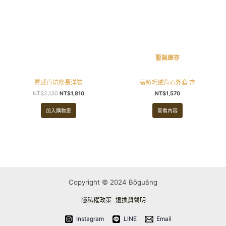
暫無庫存
質感直坑條長洋裝
高領毛絨背心外套 杏
NT$
2,130
NT$
1,810
NT$
1,570
加入購物車
查看內容
Copyright © 2024
Bōguāng
隱私權政策
退換貨聲明
Instagram
LINE
Email