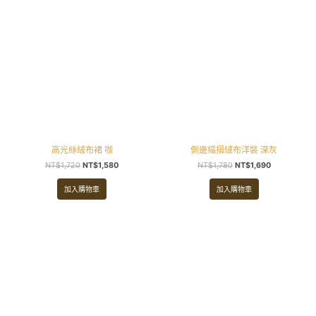
高光絲絨布裙 咖
側邊縮摺絨布洋裝 深灰
NT$
1,720
NT$
1,580
NT$
1,780
NT$
1,690
加入購物車
加入購物車
原
目
始
前
價
價
格：
格：
NT$2,130。
NT$1,810。