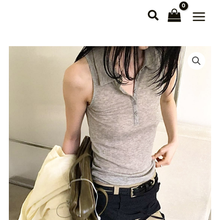
跳
至
主
要
內
容