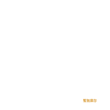
原
目
始
前
價
價
格：
格：
NT$2,210。
NT$1,920。
暫無庫存