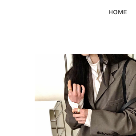
跳
至
HOME
主
要
內
容