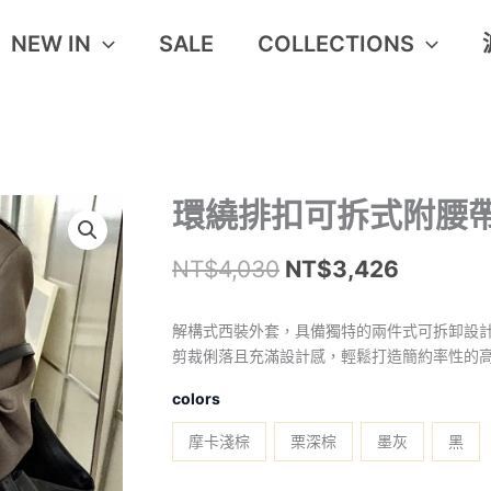
NEW IN
SALE
COLLECTIONS
環
環繞排扣可拆式附腰
原
目
繞
始
前
排
NT$
4,030
NT$
3,426
扣
價
價
可
–
拆
格：
格：
解構式西裝外套，具備獨特的兩件式可拆卸設
式
剪裁俐落且充滿設計感，輕鬆打造簡約率性的
NT$4,030。
NT$3,4
附
腰
colors
帶
西
摩卡淺棕
栗深棕
墨灰
黑
外
數
量