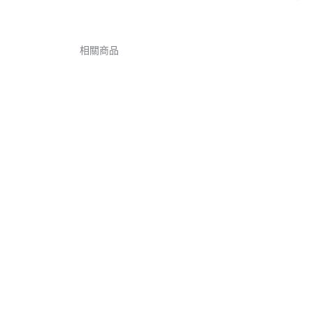
相關商品
原
目
始
前
價
價
格：
格：
NT$1,780。
NT$1,690。