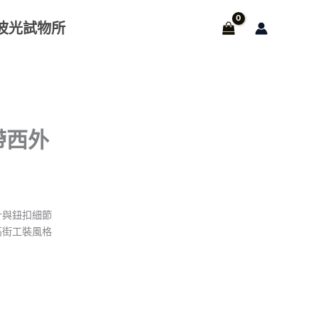
波光試物所
帶西外
計與鈕扣細節
高街工裝風格
26。