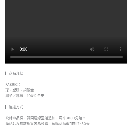
▏商品介紹
FABRIC：
球：塑膠、銅鍍金
繩子／綁帶：100% 牛皮
▏運送方式
設計師品牌，韓國連線空運追加，滿 $3000免運。
商品若沒標註現貨皆為預購，預購商品追加期 7-30天。