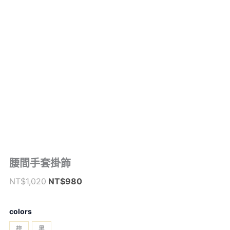
腰
腰間手套掛飾
原
目
間
始
前
NT$
1,020
NT$
980
手
價
價
套
–
掛
格：
格：
colors
飾
NT$1,020。
NT$980。
數
棕
黑