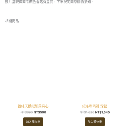
照片呈現與商品顏色會略有差異，下單視同同意購物須知。
相關商品
原
目
原
目
始
前
始
前
價
價
價
價
格：
格：
格：
格：
NT$690。
NT$590。
NT$1,620。
NT$1,540。
蕾絲天鵝絨細肩背心
絨布喇叭褲 深藍
NT$
690
NT$
590
NT$
1,620
NT$
1,540
加入購物車
加入購物車