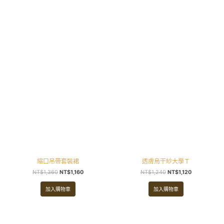
原
目
原
目
始
前
始
前
價
價
價
價
格：
格：
格：
格：
NT$1,360。
NT$1,160。
NT$1,240。
NT$1,120。
縮口吊帶套裝裙
透膚烏干紗大學Ｔ
NT$
1,360
NT$
1,160
NT$
1,240
NT$
1,120
加入購物車
加入購物車