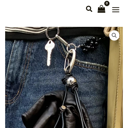
跳
至
主
要
內
容