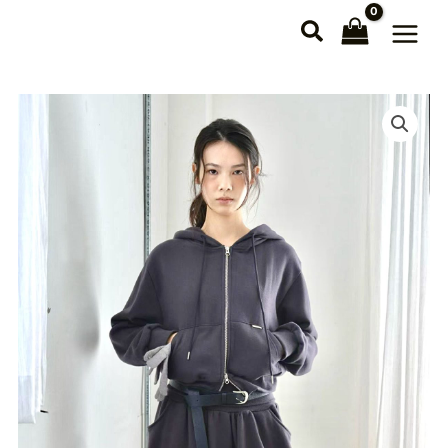
跳
至
主
要
內
容