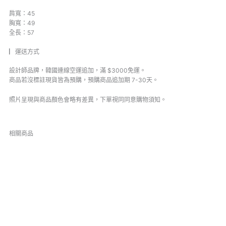
肩寬：45
胸寬：49
全長：57
▏運送方式
設計師品牌，韓國連線空運追加，滿 $3000免運。
商品若沒標註現貨皆為預購，預購商品追加期 7-30天。
照片呈現與商品顏色會略有差異，下單視同同意購物須知。
相關商品
原
目
原
目
此
始
前
始
前
產
價
價
價
價
品
格：
格：
格：
格：
NT$2,210。
NT$1,920。
NT$1,090。
NT$980。
有
多
種
款
式。
可