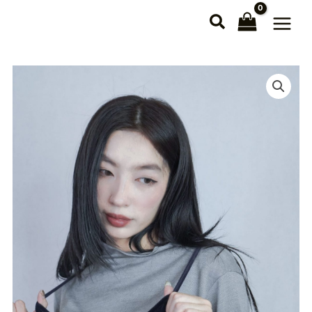
跳
至
主
要
內
容