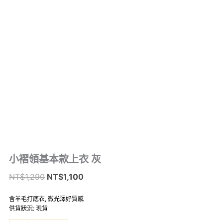
小
小褶領基本款上衣 灰
原
目
褶
始
前
NT$
1,290
NT$
1,100
領
價
價
基
–
本
格：
格：
含羊毛打底衣, 微光澤好質感
款
供貨狀況: 現貨
NT$1,290。
NT$1,100。
上