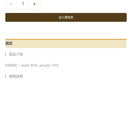
衣
-
+
灰
數
加入購物車
量
描述
▏商品介紹
FABRIC：wool 30% ,acrylic 70%
▏規格說明