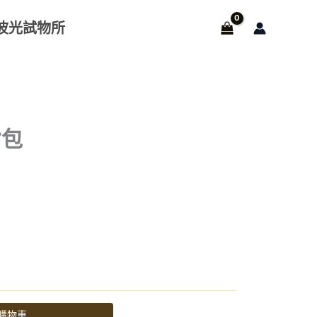
波光試物所
背包
80。
購物車