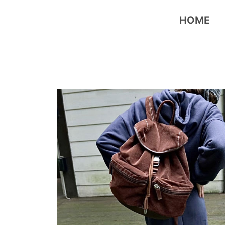
跳
至
HOME
主
要
內
容