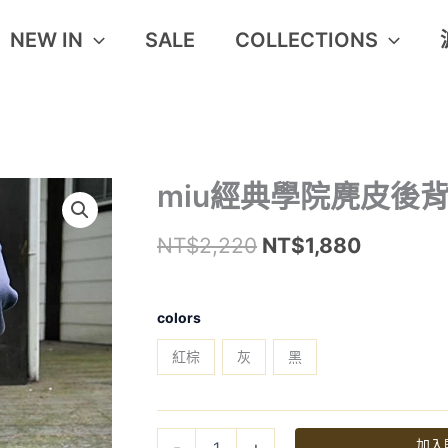
NEW IN
SALE
COLLECTIONS
miu
miu經典學院麂皮後
原
目
經
始
前
典
NT$
2,220
NT$
1,880
學
價
價
院
–
麂
格：
格：
皮
colors
NT$2,220。
NT$1,8
後
背
紅棕
灰
黑
包
數
量
加入
-
+