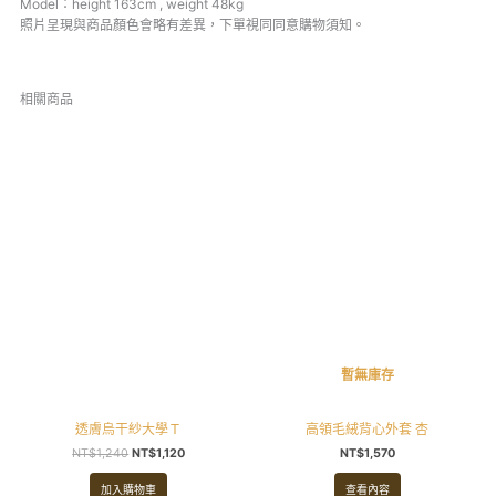
Model：height 163cm , weight 48kg
照片呈現與商品顏色會略有差異，下單視同同意購物須知。
相關商品
原
目
始
前
價
價
格：
格：
NT$1,240。
NT$1,120。
暫無庫存
透膚烏干紗大學Ｔ
高領毛絨背心外套 杏
NT$
1,240
NT$
1,120
NT$
1,570
加入購物車
查看內容