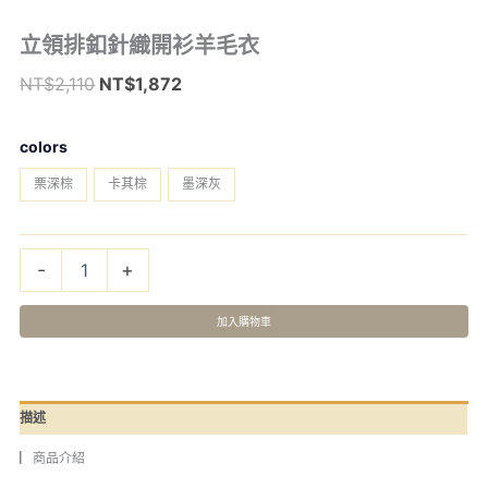
立
立領排釦針織開衫羊毛衣
原
目
領
始
前
NT$
2,110
NT$
1,872
排
價
價
釦
–
針
格：
格：
colors
織
NT$2,110。
NT$1,872。
開
栗深棕
卡其棕
墨深灰
衫
羊
毛
衣
-
+
數
量
加入購物車
描述
▏商品介紹