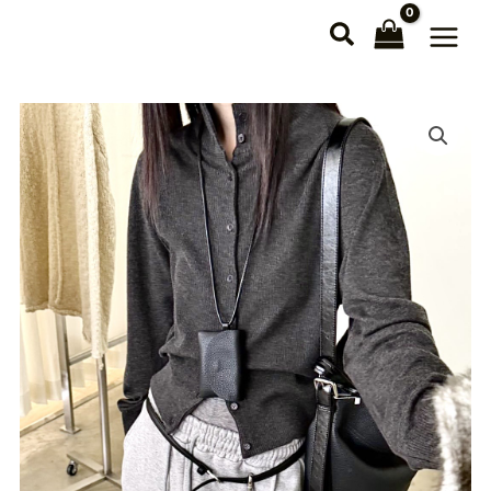
跳
至
主
要
內
容