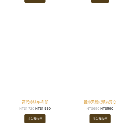
原
目
原
目
始
前
始
前
價
價
價
價
格：
格：
格：
格：
NT$1,720。
NT$1,580。
NT$690。
NT$590。
高光絲絨布裙 咖
蕾絲天鵝絨細肩背心
NT$
1,720
NT$
1,580
NT$
690
NT$
590
加入購物車
加入購物車