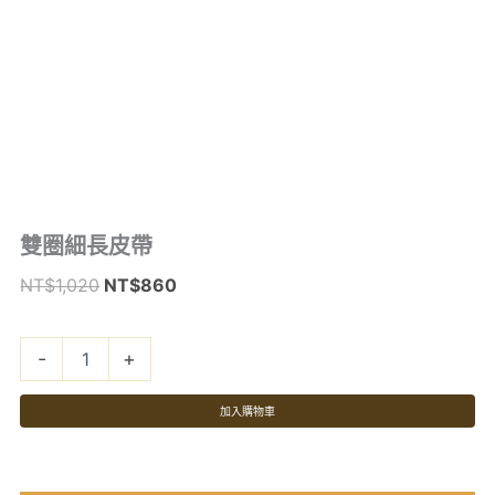
雙
雙圈細長皮帶
原
目
圈
始
前
NT$
1,020
NT$
860
細
價
價
長
–
皮
格：
格：
帶
-
+
NT$1,020。
NT$860。
數
量
加入購物車