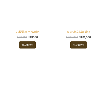
心型霧面串珠項鍊
高光絲絨布裙 藍綠
NT$
610
NT$
550
NT$
1,720
NT$
1,580
加入購物車
加入購物車
原
目
原
目
始
前
始
前
價
價
價
價
格：
格：
格：
格：
NT$1,360。
NT$1,160。
NT$2,490。
NT$1,980。