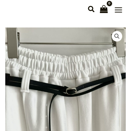
跳
至
主
要
內
容