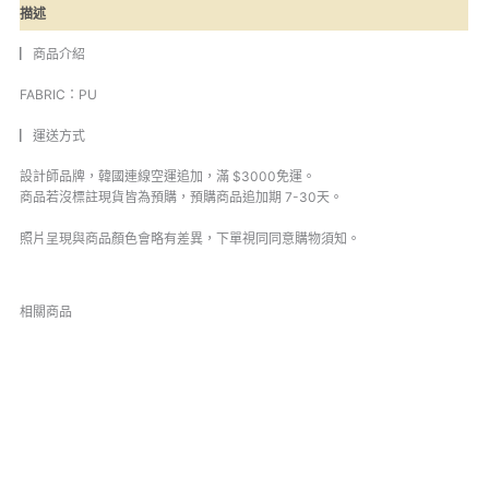
描述
▏商品介紹
FABRIC：PU
▏運送方式
設計師品牌，韓國連線空運追加，滿 $3000免運。
商品若沒標註現貨皆為預購，預購商品追加期 7-30天。
照片呈現與商品顏色會略有差異，下單視同同意購物須知。
相關商品
原
目
原
目
始
前
始
前
價
價
價
價
格：
格：
格：
格：
NT$610。
NT$550。
NT$1,720。
NT$1,580。