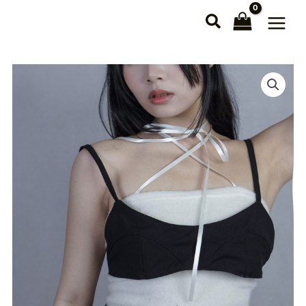
跳
至
主
要
內
容